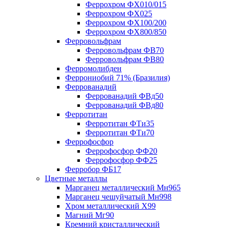
Феррохром ФХ010/015
Феррохром ФХ025
Феррохром ФХ100/200
Феррохром ФХ800/850
Ферровольфрам
Ферровольфрам ФВ70
Ферровольфрам ФВ80
Ферромолибден
Феррониобий 71% (Бразилия)
Феррованадий
Феррованадий ФВд50
Феррованадий ФВд80
Ферротитан
Ферротитан ФТи35
Ферротитан ФТи70
Феррофосфор
Феррофосфор ФФ20
Феррофосфор ФФ25
Ферробор ФБ17
Цветные металлы
Марганец металлический Мн965
Марганец чешуйчатый Мн998
Хром металлический Х99
Магний Мг90
Кремний кристаллический