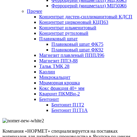
Ферроцерий (мишметалл) МЦ50Ж3
Ферроцерий (мишметалл) МЦ50Ж6
Прочее
Концентрат дистен-силлиманитовый КДСП
Концентрат цирконовый КЦП63
Концентрат ильменитовый
Концентрат рутиловый
Плавиковый шпат
Плавиковый шпат ФК75
Плавиковый шпат ФК92
Магнезит плавленый ПППЛ96
Магнезит ППЭ-88
Тальк ТМК 28
Каолин
Микрокальцит
Мраморная крошка
Кокс фракция 40+ мм
Кварцит ПКМВи-2
Бентонит
Бентонит П1Т2
Бентонит П1Т1А
Компания «НОРМЕТ» специализируется на поставках
материалов для литейного производства в Якутске по ценам