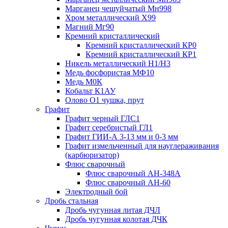
Марганец чешуйчатый Мн998
Хром металлический Х99
Магний Мг90
Кремний кристаллический
Кремний кристаллический КР0
Кремний кристаллический КР1
Никель металлический Н1/Н3
Медь фосфористая МФ10
Медь М0К
Кобальт К1АУ
Олово О1 чушка, прут
Графит
Графит черный ГЛС1
Графит серебристый ГЛ1
Графит ГИИ-А 3-13 мм и 0-3 мм
Графит измельченный для науглераживания
(карбюризатор)
Флюс сварочный
Флюс сварочный АН-348А
Флюс сварочный АН-60
Электродный бой
Дробь стальная
Дробь чугунная литая ДЧЛ
Дробь чугунная колотая ДЧК