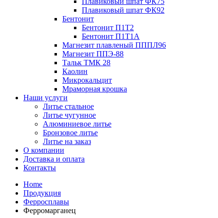
Плавиковый шпат ФК75
Плавиковый шпат ФК92
Бентонит
Бентонит П1Т2
Бентонит П1Т1А
Магнезит плавленый ПППЛ96
Магнезит ППЭ-88
Тальк ТМК 28
Каолин
Микрокальцит
Мраморная крошка
Наши услуги
Литье стальное
Литье чугунное
Алюминиевое литье
Бронзовое литье
Литье на заказ
О компании
Доставка и оплата
Контакты
Home
Продукция
Ферросплавы
Ферромарганец