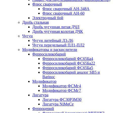
Флюс сварочный
Флюс сварочный АН-348А
Флюс сварочный АН-60
Электродный бой
Дробь стальная
Дробь чугунная литая ДЧЛ
Дробь чугунная колотая ДЧК
Чугун
Чугун литейный Л3-Л6
Чугун передельный ПЛ1-ПЛ2
Модификаторы и раскислители
Ферросиликобарий
Ферросиликобарий ФС65Ба4
Ферросиликобарий ФС65Ба22
Ферросиликобарий ФС65Ба5
Ферросиликобарий аналог SB5 и
Barinoc
Модификатор
Модификатор ФСМг4
Модификатор ФСМг7
Лигатура
Лигатура ФС30РЗМ30
Лигатура NiMgCe
Ферроцерий