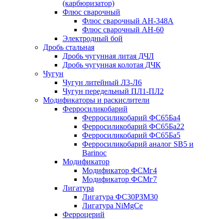
(карбюризатор)
Флюс сварочный
Флюс сварочный АН-348А
Флюс сварочный АН-60
Электродный бой
Дробь стальная
Дробь чугунная литая ДЧЛ
Дробь чугунная колотая ДЧК
Чугун
Чугун литейный Л3-Л6
Чугун передельный ПЛ1-ПЛ2
Модификаторы и раскислители
Ферросиликобарий
Ферросиликобарий ФС65Ба4
Ферросиликобарий ФС65Ба22
Ферросиликобарий ФС65Ба5
Ферросиликобарий аналог SB5 и
Barinoc
Модификатор
Модификатор ФСМг4
Модификатор ФСМг7
Лигатура
Лигатура ФС30РЗМ30
Лигатура NiMgCe
Ферроцерий