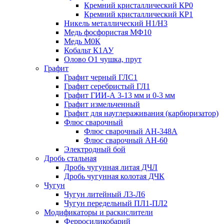
Кремний кристаллический КР0
Кремний кристаллический КР1
Никель металлический Н1/Н3
Медь фосфористая МФ10
Медь М0К
Кобальт К1АУ
Олово О1 чушка, прут
Графит
Графит черный ГЛС1
Графит серебристый ГЛ1
Графит ГИИ-А 3-13 мм и 0-3 мм
Графит измельченный
Графит для науглераживания (карбюризатор)
Флюс сварочный
Флюс сварочный АН-348А
Флюс сварочный АН-60
Электродный бой
Дробь стальная
Дробь чугунная литая ДЧЛ
Дробь чугунная колотая ДЧК
Чугун
Чугун литейный Л3-Л6
Чугун передельный ПЛ1-ПЛ2
Модификаторы и раскислители
Ферросиликобарий