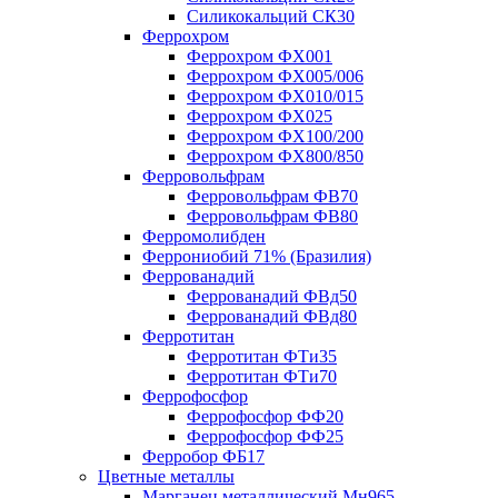
Силикокальций СК30
Феррохром
Феррохром ФХ001
Феррохром ФХ005/006
Феррохром ФХ010/015
Феррохром ФХ025
Феррохром ФХ100/200
Феррохром ФХ800/850
Ферровольфрам
Ферровольфрам ФВ70
Ферровольфрам ФВ80
Ферромолибден
Феррониобий 71% (Бразилия)
Феррованадий
Феррованадий ФВд50
Феррованадий ФВд80
Ферротитан
Ферротитан ФТи35
Ферротитан ФТи70
Феррофосфор
Феррофосфор ФФ20
Феррофосфор ФФ25
Ферробор ФБ17
Цветные металлы
Марганец металлический Мн965