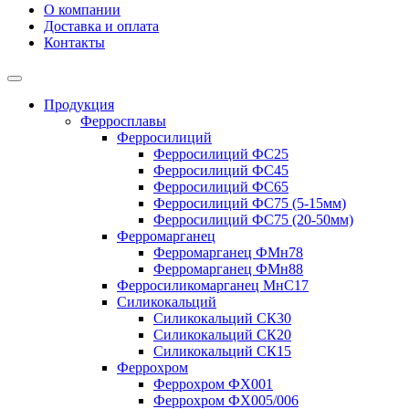
О компании
Доставка и оплата
Контакты
Продукция
Ферросплавы
Ферросилиций
Ферросилиций ФС25
Ферросилиций ФС45
Ферросилиций ФС65
Ферросилиций ФС75 (5-15мм)
Ферросилиций ФС75 (20-50мм)
Ферромарганец
Ферромарганец ФМн78
Ферромарганец ФМн88
Ферросиликомарганец МнС17
Силикокальций
Силикокальций СК30
Силикокальций СК20
Силикокальций СК15
Феррохром
Феррохром ФХ001
Феррохром ФХ005/006