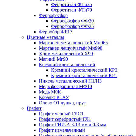
Ферротитан ФТи35
Ферротитан ФТи70
Феррофосфор
Феррофосфор ФФ20
Феррофосфор ФФ25
Ферробор ФБ17
Цветные металлы
Марганец металлический Мн965
Марганец чешуйчатый Мн998
Хром металлический Х99
Магний Мг90
Кремний кристаллический
Кремний кристаллический КР0
Кремний кристаллический КР1
Никель металлический Н1/Н3
Медь фосфористая МФ10
Медь М0К
Кобальт К1АУ
Олово О1 чушка, прут
Графит
Графит черный ГЛС1
Графит серебристый ГЛ1
Графит ГИИ-А 3-13 мм и 0-3 мм
Графит измельченный
Графит для науглераживания (карбюризатор)