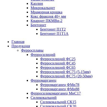
Каолин
Микрокальцит
Мраморная крошка
Кокс фракция 40+ мм
Кварцит ПКМВи-2
Бентонит
Бентонит П1Т2
Бентонит П1Т1А
Главная
Продукция
Ферросплавы
Ферросилиций
Ферросилиций ФС25
Ферросилиций ФС45
Ферросилиций ФС65
Ферросилиций ФС75 (5-15мм)
Ферросилиций ФС75 (20-50мм)
Ферромарганец
Ферромарганец ФМн78
Ферромарганец ФМн88
Ферросиликомарганец МнС17
Силикокальций
Силикокальций СК15
Силикокальций СК20