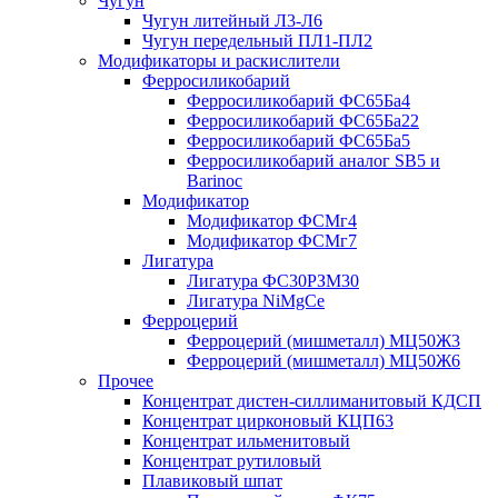
Чугун
Чугун литейный Л3-Л6
Чугун передельный ПЛ1-ПЛ2
Модификаторы и раскислители
Ферросиликобарий
Ферросиликобарий ФС65Ба4
Ферросиликобарий ФС65Ба22
Ферросиликобарий ФС65Ба5
Ферросиликобарий аналог SB5 и
Barinoc
Модификатор
Модификатор ФСМг4
Модификатор ФСМг7
Лигатура
Лигатура ФС30РЗМ30
Лигатура NiMgCe
Ферроцерий
Ферроцерий (мишметалл) МЦ50Ж3
Ферроцерий (мишметалл) МЦ50Ж6
Прочее
Концентрат дистен-силлиманитовый КДСП
Концентрат цирконовый КЦП63
Концентрат ильменитовый
Концентрат рутиловый
Плавиковый шпат