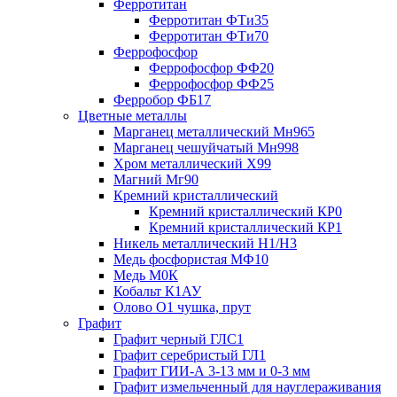
Ферротитан
Ферротитан ФТи35
Ферротитан ФТи70
Феррофосфор
Феррофосфор ФФ20
Феррофосфор ФФ25
Ферробор ФБ17
Цветные металлы
Марганец металлический Мн965
Марганец чешуйчатый Мн998
Хром металлический Х99
Магний Мг90
Кремний кристаллический
Кремний кристаллический КР0
Кремний кристаллический КР1
Никель металлический Н1/Н3
Медь фосфористая МФ10
Медь М0К
Кобальт К1АУ
Олово О1 чушка, прут
Графит
Графит черный ГЛС1
Графит серебристый ГЛ1
Графит ГИИ-А 3-13 мм и 0-3 мм
Графит измельченный для науглераживания