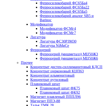
Ферросиликобарий ФС65Ба4
Ферросиликобарий ФС65Ба22
Ферросиликобарий ФС65Ба5
Ферросиликобарий аналог SB5 и
Barinoc
Модификатор
Модификатор ФСМг4
Модификатор ФСМг7
Лигатура
Лигатура ФС30РЗМ30
Лигатура NiMgCe
Ферроцерий
Ферроцерий (мишметалл) МЦ50Ж3
Ферроцерий (мишметалл) МЦ50Ж6
Прочее
Концентрат дистен-силлиманитовый КДСП
Концентрат цирконовый КЦП63
Концентрат ильменитовый
Концентрат рутиловый
Плавиковый шпат
Плавиковый шпат ФК75
Плавиковый шпат ФК92
Магнезит плавленый ПППЛ96
Магнезит ППЭ-88
Тальк ТМК 28