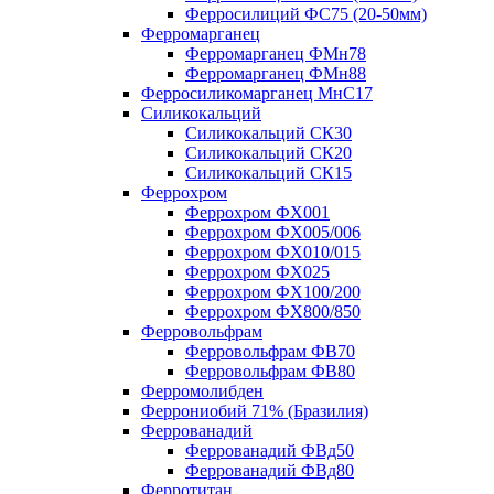
Ферросилиций ФС75 (20-50мм)
Ферромарганец
Ферромарганец ФМн78
Ферромарганец ФМн88
Ферросиликомарганец МнС17
Силикокальций
Силикокальций СК30
Силикокальций СК20
Силикокальций СК15
Феррохром
Феррохром ФХ001
Феррохром ФХ005/006
Феррохром ФХ010/015
Феррохром ФХ025
Феррохром ФХ100/200
Феррохром ФХ800/850
Ферровольфрам
Ферровольфрам ФВ70
Ферровольфрам ФВ80
Ферромолибден
Феррониобий 71% (Бразилия)
Феррованадий
Феррованадий ФВд50
Феррованадий ФВд80
Ферротитан