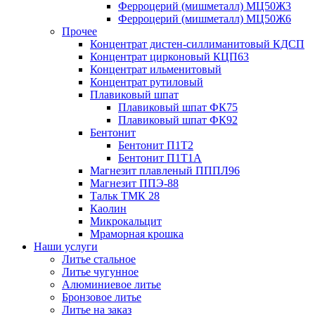
Ферроцерий (мишметалл) МЦ50Ж3
Ферроцерий (мишметалл) МЦ50Ж6
Прочее
Концентрат дистен-силлиманитовый КДСП
Концентрат цирконовый КЦП63
Концентрат ильменитовый
Концентрат рутиловый
Плавиковый шпат
Плавиковый шпат ФК75
Плавиковый шпат ФК92
Бентонит
Бентонит П1Т2
Бентонит П1Т1А
Магнезит плавленый ПППЛ96
Магнезит ППЭ-88
Тальк ТМК 28
Каолин
Микрокальцит
Мраморная крошка
Наши услуги
Литье стальное
Литье чугунное
Алюминиевое литье
Бронзовое литье
Литье на заказ